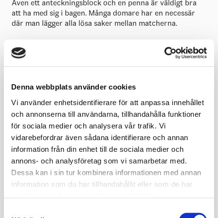
Även ett anteckningsblock och en penna är väldigt bra
att ha med sig i bagen. Många domare har en necessär
där man lägger alla lösa saker mellan matcherna.
Sist men inte minst – skridskoskydd. Om dina
skridskoskydd börjar bli gamla och slitna –
byt ut dem
till ett par nya för att kunna skydda dina skenor.
Denna webbplats använder cookies
Lycka till med säsongen!
Vi använder enhetsidentifierare för att anpassa innehållet
och annonserna till användarna, tillhandahålla funktioner
för sociala medier och analysera vår trafik. Vi
Skribent:
vidarebefordrar även sådana identifierare och annan
John Alvemyr
information från din enhet till de sociala medier och
john.alvemyr@swehockey.se
annons- och analysföretag som vi samarbetar med.
Dessa kan i sin tur kombinera informationen med annan
information som du har tillhandahållit eller som de har
samlat in när du har använt deras tjänster.
Samtyckesval