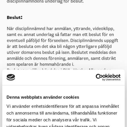
disciplinnämndens underlag för beslut.
:
Beslut
När disciplinnämnd har anmälan, yttrande, videoklipp,
samt ev. annat underlag så fattar man ett beslut för en
eventuell påföljd för förseelsen. Disciplinnämnds uppgift
är att besluta om det ska bli någon ytterligare påföljd
utöver domarens beslut på isen. Beslutet meddelas den
anmälde och dennes förening, anmälaren, samt distrikt
som spelaren är hemmahörande i.
Beslut som gäller händelse i SHL, HockeyAllsvenskan
eller SDHL skickas även ut på pressmeddelande.
:
Överklagande av beslut
Denna webbplats använder cookies
Ett beslut ska alltid kunna överklagas, det är den
Vi använder enhetsidentifierare för att anpassa innehållet
anmälde och anmälaren som kan överklaga ett beslut. Ett
och annonserna till användarna, tillhandahålla funktioner
beslut fattat av disciplinnämnd hos distrikt/region kan
för sociala medier och analysera vår trafik. Vi
överklagas till SIF och ett beslut fattat av SIF:s
vidarebefordrar även sådana identifierare och annan