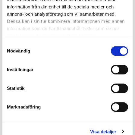
disciplinnämnd kan överklagas till RIN
(Riksidrottsnämnden).
information från din enhet till de sociala medier och
annons- och analysföretag som vi samarbetar med.
Dessa kan i sin tur kombinera informationen med annan
information som du har tillhandahållit eller som de har
samlat in när du har använt deras tjänster.
Samtyckesval
Skribent:
Nödvändig
John Alvemyr
john.alvemyr@swehockey.se
Inställningar
Statistik
Marknadsföring
MER SOM DETTA
Visa detaljer