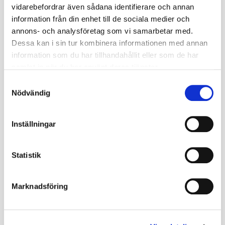
ida.kyrillis@boson.se
vidarebefordrar även sådana identifierare och annan
information från din enhet till de sociala medier och
annons- och analysföretag som vi samarbetar med.
Dessa kan i sin tur kombinera informationen med annan
information som du har tillhandahållit eller som de har
samlat in när du har använt deras tjänster.
Samtyckesval
MER SOM DETTA
Nödvändig
Inställningar
Statistik
Marknadsföring
Fys
Styrketräning