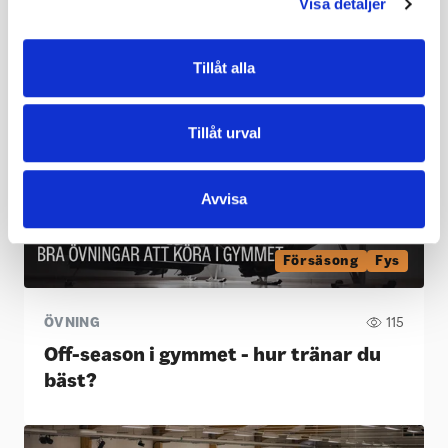
Visa detaljer
ÖVNING | FYS OCH PRESTATION
158
Sommarträning - utanför gymmet
Tillåt alla
Tillåt urval
Avvisa
Försäsong
Fys
ÖVNING
115
Off-season i gymmet - hur tränar du
bäst?