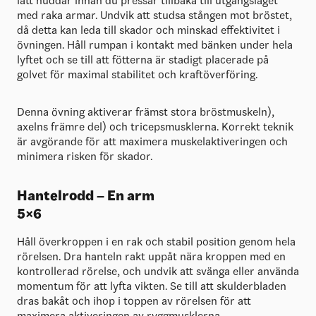
lätt nuddar innan du pressar tillbaka till utgångsläget
med raka armar. Undvik att studsa stången mot bröstet,
då detta kan leda till skador och minskad effektivitet i
övningen. Håll rumpan i kontakt med bänken under hela
lyftet och se till att fötterna är stadigt placerade på
golvet för maximal stabilitet och kraftöverföring.
Denna övning aktiverar främst stora bröstmuskeln),
axelns främre del) och tricepsmusklerna. Korrekt teknik
är avgörande för att maximera muskelaktiveringen och
minimera risken för skador.
Hantelrodd – En arm
5×6
Håll överkroppen i en rak och stabil position genom hela
rörelsen. Dra hanteln rakt uppåt nära kroppen med en
kontrollerad rörelse, och undvik att svänga eller använda
momentum för att lyfta vikten. Se till att skulderbladen
dras bakåt och ihop i toppen av rörelsen för att
maximera aktiveringen av ryggmusklerna.