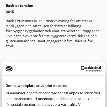
Back extension
3×15
Back Extensions är en utmärkt övning för att stärka
ländryggen och sätet. Den förbättrar hållning,
förebygger ryggskador och ökar stabiliteten i ryggraden.
Övningen aktiverar främst ryggsträckarmusklerna och
gluteusmusklerna, samt engagerar bålmusklerna för
stöd.
Skribent:
Ida Kyrillis
Ida arbetar som prestationsutvecklare vid
Riksidrottsförbundets laboratorium för
Denna webbplats använder cookies
prestationsutveckling och är även fysansvarig inom
Svenska Ishockeyförbundet. Hon har en kandidatexamen
Vi använder enhetsidentifierare för att anpassa innehållet
i idrottsvetenskap, samt en Mastersexamen i
och annonserna till användarna, tillhandahålla funktioner
idrottsfysiologi.
för sociala medier och analysera vår trafik. Vi