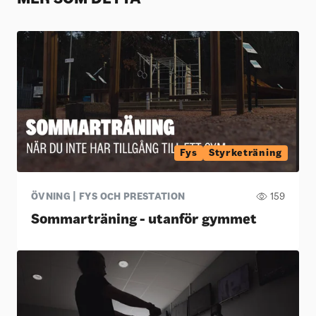
Fys
Styrketräning
ÖVNING | FYS OCH PRESTATION
159
Sommarträning - utanför gymmet