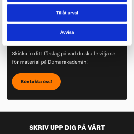
Tillåt urval
VAD MER VILL DU SE PÅ
Avvisa
DOMARAKADEMIN?
Skicka in ditt förslag på vad du skulle vilja se
för material på Domarakademin!
Kontakta oss!
SKRIV UPP DIG PÅ VÅRT