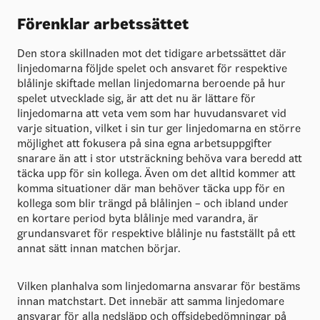
Förenklar arbetssättet
Den stora skillnaden mot det tidigare arbetssättet där
linjedomarna följde spelet och ansvaret för respektive
blålinje skiftade mellan linjedomarna beroende på hur
spelet utvecklade sig, är att det nu är lättare för
linjedomarna att veta vem som har huvudansvaret vid
varje situation, vilket i sin tur ger linjedomarna en större
möjlighet att fokusera på sina egna arbetsuppgifter
snarare än att i stor utsträckning behöva vara beredd att
täcka upp för sin kollega. Även om det alltid kommer att
komma situationer där man behöver täcka upp för en
kollega som blir trängd på blålinjen – och ibland under
en kortare period byta blålinje med varandra, är
grundansvaret för respektive blålinje nu fastställt på ett
annat sätt innan matchen börjar.
Vilken planhalva som linjedomarna ansvarar för bestäms
innan matchstart. Det innebär att samma linjedomare
ansvarar för alla nedsläpp och offsidebedömningar på