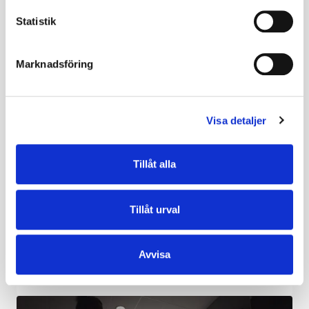
Statistik
MER SOM DETTA
Marknadsföring
Visa detaljer
Tillåt alla
Fys
Styrketräning
Tillåt urval
ÖVNING | FYS OCH PRESTATION
156
Avvisa
Sommarträning - utanför gymmet