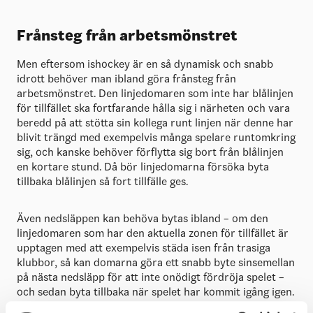
Frånsteg från arbetsmönstret
Men eftersom ishockey är en så dynamisk och snabb
idrott behöver man ibland göra frånsteg från
arbetsmönstret. Den linjedomaren som inte har blålinjen
för tillfället ska fortfarande hålla sig i närheten och vara
beredd på att stötta sin kollega runt linjen när denne har
blivit trängd med exempelvis många spelare runtomkring
sig, och kanske behöver förflytta sig bort från blålinjen
en kortare stund. Då bör linjedomarna försöka byta
tillbaka blålinjen så fort tillfälle ges.
Även nedsläppen kan behöva bytas ibland – om den
linjedomaren som har den aktuella zonen för tillfället är
upptagen med att exempelvis städa isen från trasiga
klubbor, så kan domarna göra ett snabb byte sinsemellan
på nästa nedsläpp för att inte onödigt fördröja spelet –
och sedan byta tillbaka när spelet har kommit igång igen.