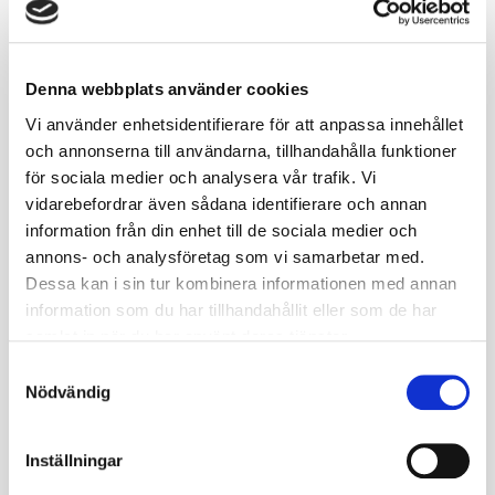
Införandet av Förutbestämda linjer och
nedsläppspunkter är också anledningen till att
linjedomarna nu lämnar över pucken till varandra inför
Denna webbplats använder cookies
nedsläppen efter exempelvis icing och offside. Om du
står på din punkt och väntar på att din kollega ska lämna
Vi använder enhetsidentifierare för att anpassa innehållet
över pucken så är det ett bra tillfälle att börja arbeta
och annonserna till användarna, tillhandahålla funktioner
med ditt nedsläpp redan nu – exempelvis prata med
för sociala medier och analysera vår trafik. Vi
ytterforwards utanför tekningscirkeln om du ser att de
vidarebefordrar även sådana identifierare och annan
börjar glida in i tekningscirkeln.
Du kan läsa mer om
information från din enhet till de sociala medier och
hur du förbättrar dina nedsläpp via denna länk!
annons- och analysföretag som vi samarbetar med.
Dessa kan i sin tur kombinera informationen med annan
information som du har tillhandahållit eller som de har
Skribent:
samlat in när du har använt deras tjänster.
John Alvemyr
Samtyckesval
john.alvemyr@swehockey.se
Nödvändig
Inställningar