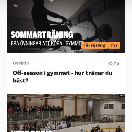
Försäsong
Fys
ÖVNING
115
Off-season i gymmet - hur tränar du
bäst?